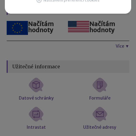
Nastavení preferencí cookies
Kurzovní lístek
Načítám
Načítám
hodnoty
hodnoty
Více ▼
Užitečné informace
Datové schránky
Formuláře
Intrastat
Užitečné adresy