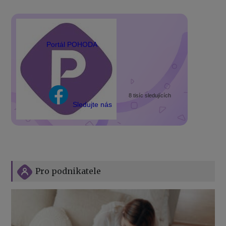
Portál POHODA
8 tisíc sledujících
Sledujte nás
Pro podnikatele