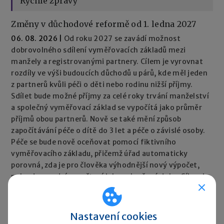
Rychlé zprávy
Změny v důchodové reformě od 1. ledna 2027
06. 08. 2026
|
Od roku 2027 se zavádí možnost
dobrovolného sdílení vyměřovacích základů mezi
manžely a registrovanými partnery. Cílem je vyrovnat
rozdíly ve výši budoucích důchodů u párů, kde měl jeden
z partnerů kvůli péči o děti nebo rodinu nižší příjmy.
Sdílet bude možné příjmy za celé roky trvání manželství
a společný vyměřovací základ se vypočítá jako průměr
příjmů obou partnerů. Nově se také mění způsob
započítávání péče o dítě do 3 let a péče o závislé osoby.
Péče se bude nově oceňovat pomocí fiktivního
vyměřovacího základu, přičemž úřad automaticky
porovná, zda je pro člověka výhodnější nový výpočet,
nebo dosavadní započtení jako vyloučené doby. Cílem je,
aby péče neměla negativní dopad na výši důchodu.
Rychlé zprávy ►
Nastavení cookies