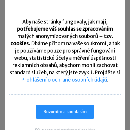
Daňový kalendář
Aby naše stránky fungovaly, jak mají,
10. 8. 2026
Splatnost daně za červen 2026
potřebujeme váš souhlas se zpracováním
malých anonymizovaných souborů –
tzv.
20. 8. 2026
cookies.
Dbáme přitom na vaše soukromí, a tak
Měsíční odvod úhrnu sražených záloh na daň z příjmů
fyzických osob ze závislé činnosti za červenec 2026
je
používáme pouze pro správné fungování
webu, statistické účely a měření úspěšnosti
20. 8. 2026
reklamních obsahů, abychom mohli zachovat
Splatnost paušální zálohy
standard služeb, na který jste zvyklí. Projděte si
Prohlášení o ochraně osobních údajů
.
24. 8. 2026
Splatnost daně za červen 2026 (pouze spotřební daň z lihu)
25. 8. 2026
Daňové přiznání a splatnost daně za červenec 2026
Rozumím a souhlasím
Přehled všech termínů ►