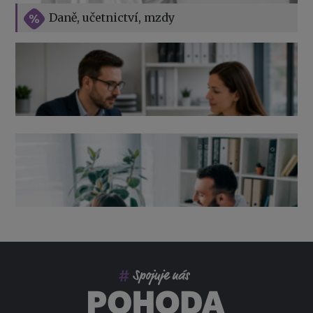
Vše o překážkách v práci na straně zaměstnavatele
Daně, učetnictví, mzdy
Výpověď ze zdravotních důvodů 2026 – průvodce pro
zaměstnavatele
Co pohlídat při přebírání účetnictví