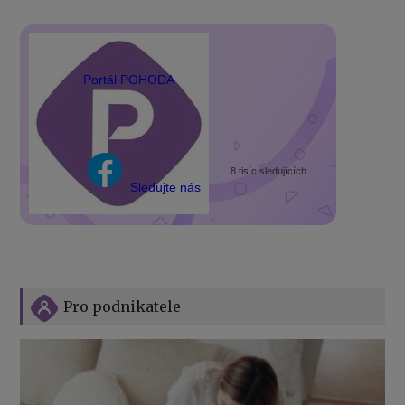
Portál POHODA
8 tisíc sledujících
Sledujte nás
Pro podnikatele