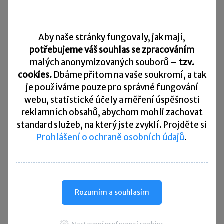
Daňový kalendář
Aby naše stránky fungovaly, jak mají,
10. 8. 2026
Splatnost daně za červen 2026
potřebujeme váš souhlas se zpracováním
malých anonymizovaných souborů –
tzv.
20. 8. 2026
cookies.
Dbáme přitom na vaše soukromí, a tak
Měsíční odvod úhrnu sražených záloh na daň z příjmů
fyzických osob ze závislé činnosti za červenec 2026
je
používáme pouze pro správné fungování
webu, statistické účely a měření úspěšnosti
20. 8. 2026
reklamních obsahů, abychom mohli zachovat
Splatnost paušální zálohy
standard služeb, na který jste zvyklí. Projděte si
Prohlášení o ochraně osobních údajů
.
24. 8. 2026
Splatnost daně za červen 2026 (pouze spotřební daň z lihu)
25. 8. 2026
Daňové přiznání a splatnost daně za červenec 2026
Rozumím a souhlasím
Přehled všech termínů ►