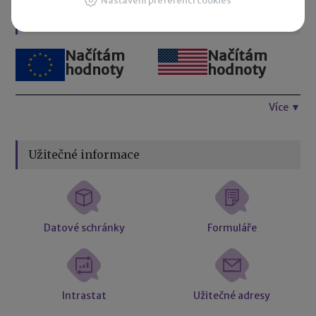
Nastavení preferencí cookies
Kurzovní lístek
Načítám
Načítám
hodnoty
hodnoty
Více ▼
Užitečné informace
Datové schránky
Formuláře
Intrastat
Užitečné adresy