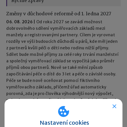
Rychlé zprávy
Změny v důchodové reformě od 1. ledna 2027
06. 08. 2026
|
Od roku 2027 se zavádí možnost
dobrovolného sdílení vyměřovacích základů mezi
manžely a registrovanými partnery. Cílem je vyrovnat
rozdíly ve výši budoucích důchodů u párů, kde měl jeden
z partnerů kvůli péči o děti nebo rodinu nižší příjmy.
Sdílet bude možné příjmy za celé roky trvání manželství
a společný vyměřovací základ se vypočítá jako průměr
příjmů obou partnerů. Nově se také mění způsob
započítávání péče o dítě do 3 let a péče o závislé osoby.
Péče se bude nově oceňovat pomocí fiktivního
vyměřovacího základu, přičemž úřad automaticky
porovná, zda je pro člověka výhodnější nový výpočet,
nebo dosavadní započtení jako vyloučené doby. Cílem je,
aby péče neměla negativní dopad na výši důchodu.
Rychlé zprávy ►
Nastavení cookies