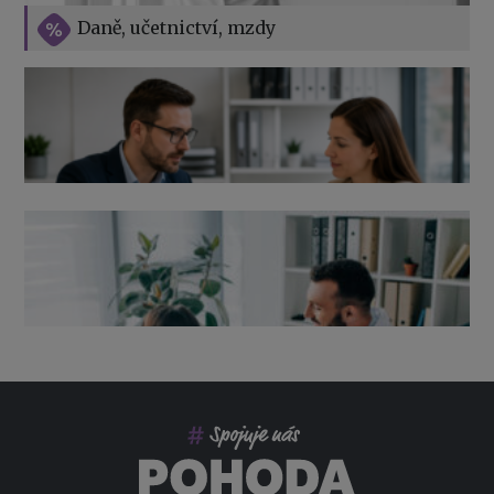
Vše o překážkách v práci na straně zaměstnavatele
Daně, učetnictví, mzdy
Výpověď ze zdravotních důvodů 2026 – průvodce pro
zaměstnavatele
Co pohlídat při přebírání účetnictví