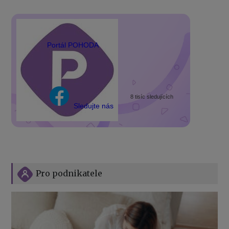
Portál POHODA
8 tisíc sledujících
Sledujte nás
Pro podnikatele