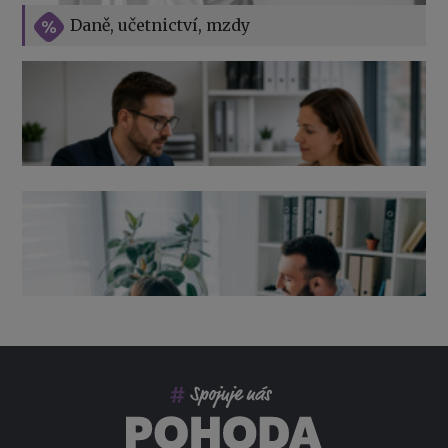
Vše o překážkách v práci na straně zaměstnavatele
Daně, učetnictví, mzdy
Výpověď ze zdravotních důvodů 2026 – průvodce pro
zaměstnavatele
Co pohlídat při přebírání účetnictví