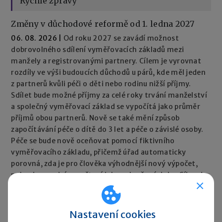
Rychlé zprávy
Změny v důchodové reformě od 1. ledna 2027
06. 08. 2026
|
Od roku 2027 se zavádí možnost
dobrovolného sdílení vyměřovacích základů mezi
manžely a registrovanými partnery. Cílem je vyrovnat
rozdíly ve výši budoucích důchodů u párů, kde měl jeden
z partnerů kvůli péči o děti nebo rodinu nižší příjmy.
Sdílet bude možné příjmy za celé roky trvání manželství
a společný vyměřovací základ se vypočítá jako průměr
příjmů obou partnerů. Nově se také mění způsob
započítávání péče o dítě do 3 let a péče o závislé osoby.
Péče se bude nově oceňovat pomocí fiktivního
vyměřovacího základu, přičemž úřad automaticky
porovná, zda je pro člověka výhodnější nový výpočet,
nebo dosavadní započtení jako vyloučené doby. Cílem je,
aby péče neměla negativní dopad na výši důchodu.
Rychlé zprávy ►
Nastavení cookies