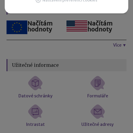
Nastavení preferencí cookies
Kurzovní lístek
Načítám
Načítám
hodnoty
hodnoty
Více ▼
Užitečné informace
Datové schránky
Formuláře
Intrastat
Užitečné adresy