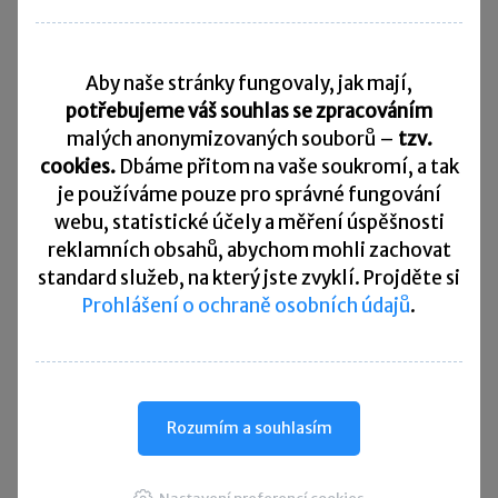
Daňový kalendář
Aby naše stránky fungovaly, jak mají,
10. 8. 2026
Splatnost daně za červen 2026
potřebujeme váš souhlas se zpracováním
malých anonymizovaných souborů –
tzv.
20. 8. 2026
cookies.
Dbáme přitom na vaše soukromí, a tak
Měsíční odvod úhrnu sražených záloh na daň z příjmů
fyzických osob ze závislé činnosti za červenec 2026
je
používáme pouze pro správné fungování
webu, statistické účely a měření úspěšnosti
20. 8. 2026
reklamních obsahů, abychom mohli zachovat
Splatnost paušální zálohy
standard služeb, na který jste zvyklí. Projděte si
Prohlášení o ochraně osobních údajů
.
24. 8. 2026
Splatnost daně za červen 2026 (pouze spotřební daň z lihu)
25. 8. 2026
Daňové přiznání a splatnost daně za červenec 2026
Rozumím a souhlasím
Přehled všech termínů ►