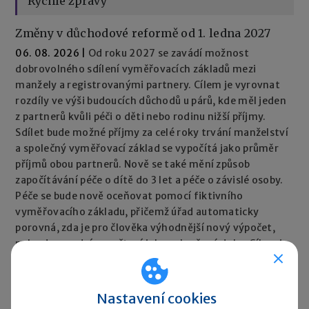
Rychlé zprávy
Změny v důchodové reformě od 1. ledna 2027
06. 08. 2026
|
Od roku 2027 se zavádí možnost
dobrovolného sdílení vyměřovacích základů mezi
manžely a registrovanými partnery. Cílem je vyrovnat
rozdíly ve výši budoucích důchodů u párů, kde měl jeden
z partnerů kvůli péči o děti nebo rodinu nižší příjmy.
Sdílet bude možné příjmy za celé roky trvání manželství
a společný vyměřovací základ se vypočítá jako průměr
příjmů obou partnerů. Nově se také mění způsob
započítávání péče o dítě do 3 let a péče o závislé osoby.
Péče se bude nově oceňovat pomocí fiktivního
vyměřovacího základu, přičemž úřad automaticky
porovná, zda je pro člověka výhodnější nový výpočet,
nebo dosavadní započtení jako vyloučené doby. Cílem je,
aby péče neměla negativní dopad na výši důchodu.
Rychlé zprávy ►
Nastavení cookies