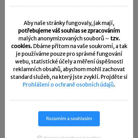
Daňový kalendář
Aby naše stránky fungovaly, jak mají,
10. 8. 2026
Splatnost daně za červen 2026
potřebujeme váš souhlas se zpracováním
malých anonymizovaných souborů –
tzv.
20. 8. 2026
cookies.
Dbáme přitom na vaše soukromí, a tak
Měsíční odvod úhrnu sražených záloh na daň z příjmů
fyzických osob ze závislé činnosti za červenec 2026
je
používáme pouze pro správné fungování
webu, statistické účely a měření úspěšnosti
20. 8. 2026
reklamních obsahů, abychom mohli zachovat
Splatnost paušální zálohy
standard služeb, na který jste zvyklí. Projděte si
Prohlášení o ochraně osobních údajů
.
24. 8. 2026
Splatnost daně za červen 2026 (pouze spotřební daň z lihu)
25. 8. 2026
Daňové přiznání a splatnost daně za červenec 2026
Rozumím a souhlasím
Přehled všech termínů ►