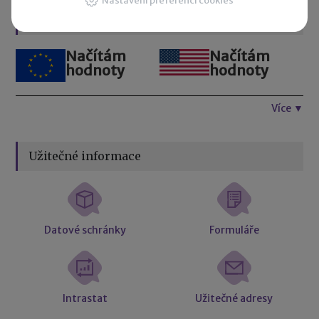
Nastavení preferencí cookies
Kurzovní lístek
Načítám
Načítám
hodnoty
hodnoty
Více ▼
Užitečné informace
Datové schránky
Formuláře
Intrastat
Užitečné adresy