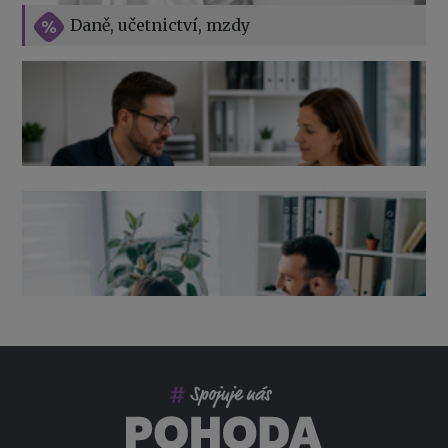
Vše o překážkách v práci na straně zaměstnavatele
Daně, učetnictví, mzdy
Výpověď ze zdravotních důvodů 2026 – průvodce pro
zaměstnavatele
Co pohlídat při přebírání účetnictví