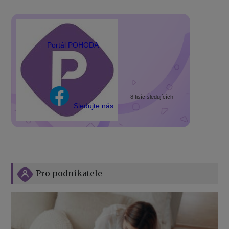
Portál POHODA
8 tisíc sledujících
Sledujte nás
Pro podnikatele