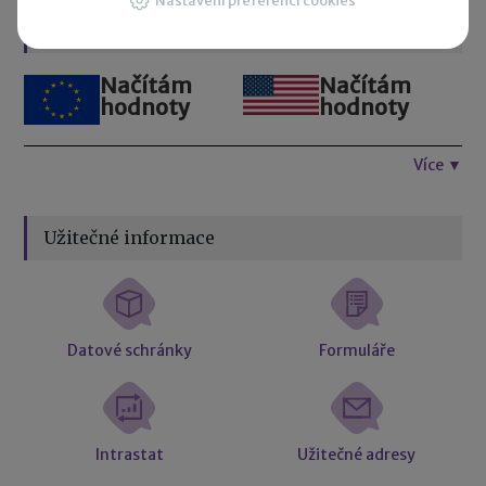
Nastavení preferencí cookies
Kurzovní lístek
Načítám
Načítám
hodnoty
hodnoty
Více ▼
Užitečné informace
Datové schránky
Formuláře
Intrastat
Užitečné adresy