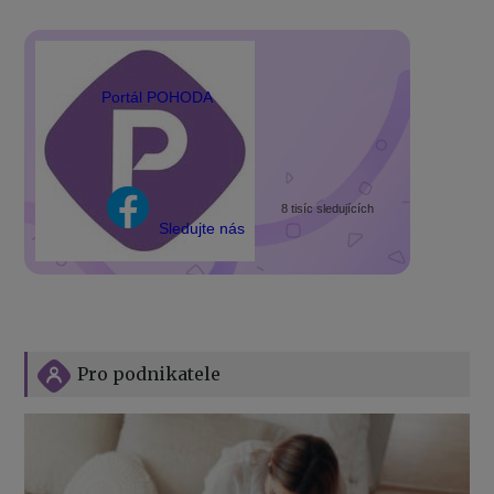
Portál POHODA
8 tisíc sledujících
Sledujte nás
Pro podnikatele