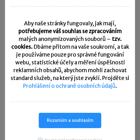
Daňový kalendář
Aby naše stránky fungovaly, jak mají,
10. 8. 2026
Splatnost daně za červen 2026
potřebujeme váš souhlas se zpracováním
malých anonymizovaných souborů –
tzv.
20. 8. 2026
cookies.
Dbáme přitom na vaše soukromí, a tak
Měsíční odvod úhrnu sražených záloh na daň z příjmů
fyzických osob ze závislé činnosti za červenec 2026
je
používáme pouze pro správné fungování
webu, statistické účely a měření úspěšnosti
20. 8. 2026
reklamních obsahů, abychom mohli zachovat
Splatnost paušální zálohy
standard služeb, na který jste zvyklí. Projděte si
Prohlášení o ochraně osobních údajů
.
24. 8. 2026
Splatnost daně za červen 2026 (pouze spotřební daň z lihu)
25. 8. 2026
Daňové přiznání a splatnost daně za červenec 2026
Rozumím a souhlasím
Přehled všech termínů ►