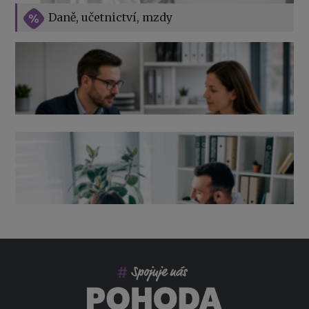
Vše o překážkách v práci na straně zaměstnavatele
Daně, učetnictví, mzdy
Výpověď ze zdravotních důvodů 2026 – průvodce pro
zaměstnavatele
Co pohlídat při přebírání účetnictví