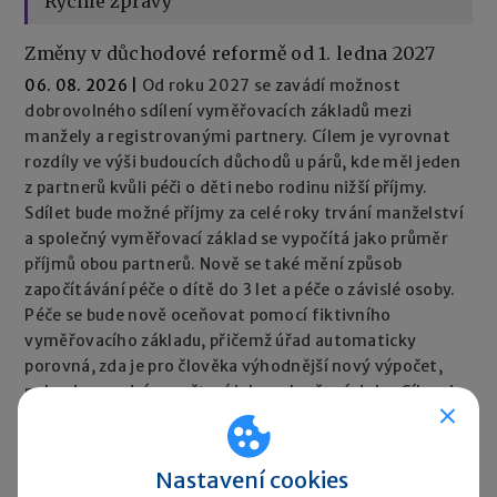
Rychlé zprávy
Změny v důchodové reformě od 1. ledna 2027
06. 08. 2026
|
Od roku 2027 se zavádí možnost
dobrovolného sdílení vyměřovacích základů mezi
manžely a registrovanými partnery. Cílem je vyrovnat
rozdíly ve výši budoucích důchodů u párů, kde měl jeden
z partnerů kvůli péči o děti nebo rodinu nižší příjmy.
Sdílet bude možné příjmy za celé roky trvání manželství
a společný vyměřovací základ se vypočítá jako průměr
příjmů obou partnerů. Nově se také mění způsob
započítávání péče o dítě do 3 let a péče o závislé osoby.
Péče se bude nově oceňovat pomocí fiktivního
vyměřovacího základu, přičemž úřad automaticky
porovná, zda je pro člověka výhodnější nový výpočet,
nebo dosavadní započtení jako vyloučené doby. Cílem je,
aby péče neměla negativní dopad na výši důchodu.
Rychlé zprávy ►
Nastavení cookies