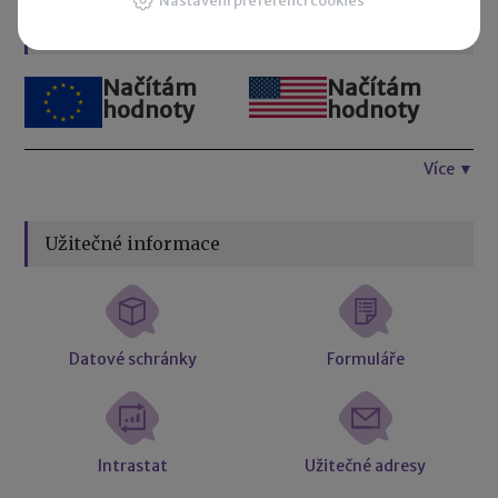
Nastavení preferencí cookies
Kurzovní lístek
Načítám
Načítám
hodnoty
hodnoty
Více ▼
Užitečné informace
Datové schránky
Formuláře
Intrastat
Užitečné adresy