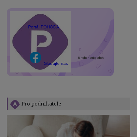
Portál POHODA
8 tisíc sledujících
Sledujte nás
Pro podnikatele