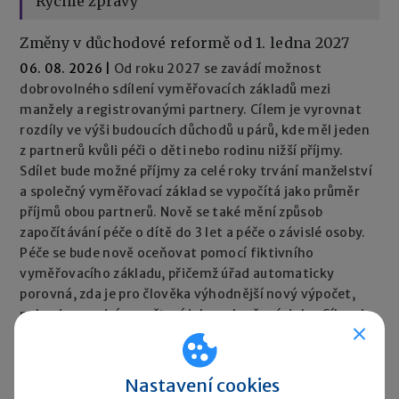
Rychlé zprávy
Změny v důchodové reformě od 1. ledna 2027
06. 08. 2026
|
Od roku 2027 se zavádí možnost
dobrovolného sdílení vyměřovacích základů mezi
manžely a registrovanými partnery. Cílem je vyrovnat
rozdíly ve výši budoucích důchodů u párů, kde měl jeden
z partnerů kvůli péči o děti nebo rodinu nižší příjmy.
Sdílet bude možné příjmy za celé roky trvání manželství
a společný vyměřovací základ se vypočítá jako průměr
příjmů obou partnerů. Nově se také mění způsob
započítávání péče o dítě do 3 let a péče o závislé osoby.
Péče se bude nově oceňovat pomocí fiktivního
vyměřovacího základu, přičemž úřad automaticky
porovná, zda je pro člověka výhodnější nový výpočet,
nebo dosavadní započtení jako vyloučené doby. Cílem je,
aby péče neměla negativní dopad na výši důchodu.
Rychlé zprávy ►
Nastavení cookies