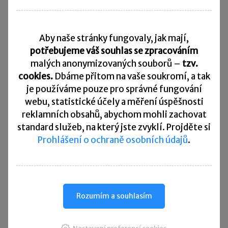
Daňový kalendář
Aby naše stránky fungovaly, jak mají,
10. 8. 2026
Splatnost daně za červen 2026
potřebujeme váš souhlas se zpracováním
malých anonymizovaných souborů –
tzv.
20. 8. 2026
cookies.
Dbáme přitom na vaše soukromí, a tak
Měsíční odvod úhrnu sražených záloh na daň z příjmů
fyzických osob ze závislé činnosti za červenec 2026
je
používáme pouze pro správné fungování
webu, statistické účely a měření úspěšnosti
20. 8. 2026
reklamních obsahů, abychom mohli zachovat
Splatnost paušální zálohy
standard služeb, na který jste zvyklí. Projděte si
Prohlášení o ochraně osobních údajů
.
24. 8. 2026
Splatnost daně za červen 2026 (pouze spotřební daň z lihu)
25. 8. 2026
Daňové přiznání a splatnost daně za červenec 2026
Rozumím a souhlasím
Přehled všech termínů ►