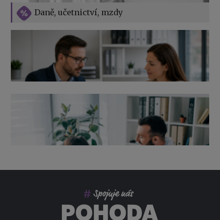
Vše o překážkách v práci na straně zaměstnavatele
Daně, učetnictví, mzdy
Výpověď ze zdravotních důvodů 2026 – průvodce pro
zaměstnavatele
Co pohlídat při přebírání účetnictví