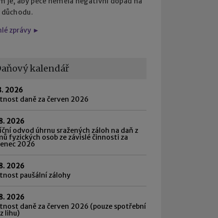
em je, aby péče neměla negativní dopad na
i důchodu.
hlé zprávy ►
aňový kalendář
8. 2026
atnost daně za červen 2026
8. 2026
ční odvod úhrnu sražených záloh na daň z
mů fyzických osob ze závislé činnosti za
venec 2026
8. 2026
tnost paušální zálohy
8. 2026
tnost daně za červen 2026 (pouze spotřební
z lihu)