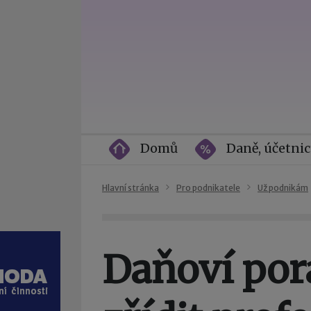
Domů
Daně, účetnic
Hlavní stránka
Pro podnikatele
Už podnikám
Daňoví por