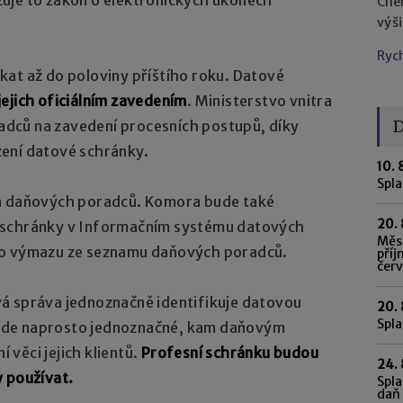
Cíl
výš
Ryc
kat až do poloviny příštího roku. Datové
jejich oficiálním zavedením
. Ministerstvo vnitra
D
dců na zavedení procesních postupů, díky
ení datové schránky.
10. 
Spl
ra daňových poradců. Komora bude také
20. 
eli schránky v Informačním systému datových
Měsí
ho výmazu ze seznamu daňových poradců.
příj
čer
á správa jednoznačně identifikuje datovou
20. 
Spla
ude naprosto jednoznačné, kam daňovým
věci jejich klientů.
Profesní schránku budou
24. 
y používat.
Spla
daň 