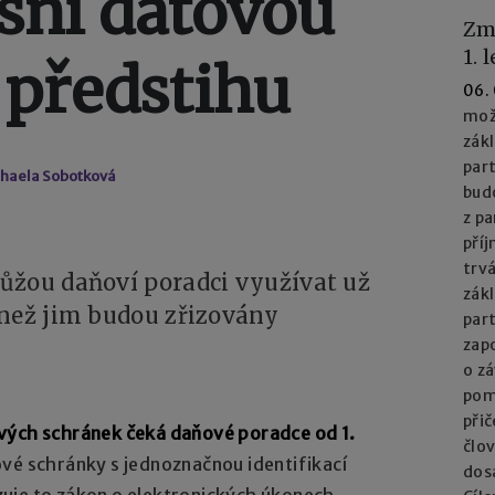
esní datovou
Zm
1. 
 předstihu
06.
mož
zák
part
chaela Sobotková
bud
z pa
příj
trv
ůžou daňoví poradci využívat už
zák
 než jim budou zřizovány
par
zapo
o z
pom
při
vých schránek čeká daňové poradce od 1.
člo
vé schránky s jednoznačnou identifikací
dos
uje to zákon o elektronických úkonech