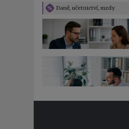
Daně, učetnictví, mzdy
Co pohlídat při přebírání účetnictví