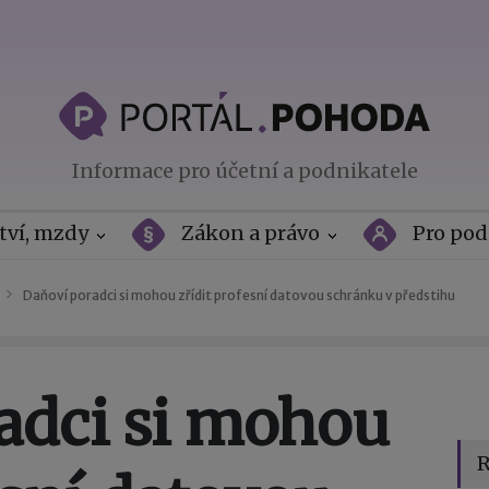
Informace pro účetní a podnikatele
tví, mzdy
Zákon a právo
Pro pod
Daňoví poradci si mohou zřídit profesní datovou schránku v předstihu
adci si mohou
R