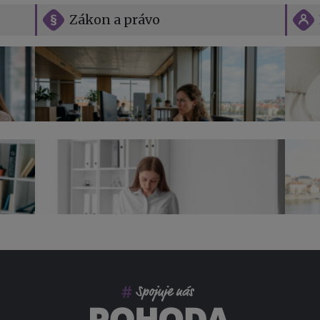
Zákon a právo
Vše o překážkách v práci na straně
zaměstnavatele
Jak n
Přehl
jak na