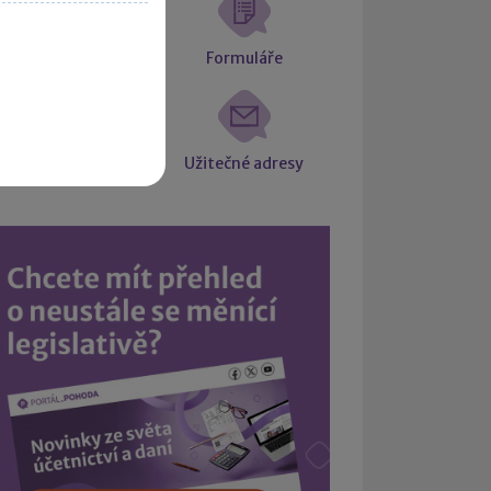
atové schránky
Formuláře
Intrastat
Užitečné adresy