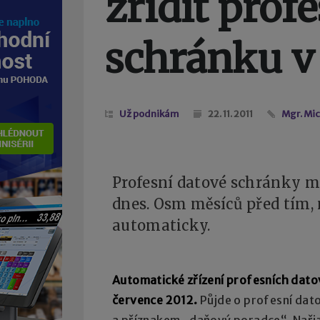
zřídit prof
schránku v
Už podnikám
22. 11. 2011
Mgr. Mi
Profesní datové schránky m
dnes. Osm měsíců před tím,
automaticky.
Automatické zřízení profesních dato
července 2012.
Půjde o profesní dato
a příznakem „daňový poradce“. Nařiz