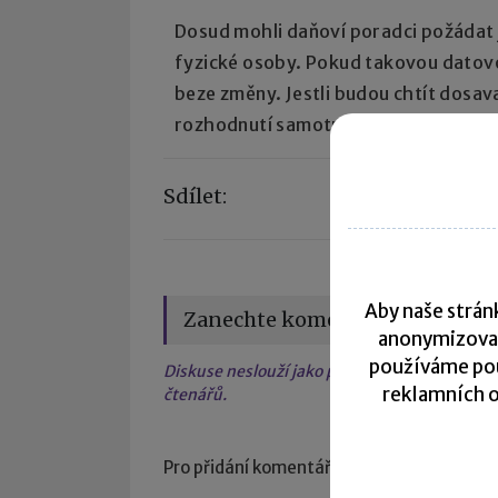
Dosud mohli daňoví poradci požádat j
fyzické osoby. Pokud takovou datovou
beze změny. Jestli budou chtít dosav
rozhodnutí samotných držitelů těcht
Sdílet:
Aby naše stránk
Zanechte komentář
anonymizova
používáme pou
Diskuse neslouží jako právní, daňová či úče
reklamních o
čtenářů.
Pro přidání komentáře se
přihlaste
.