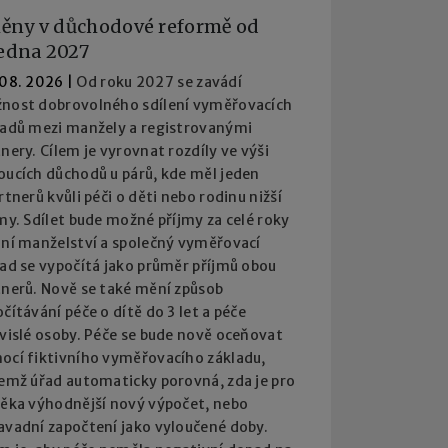
ěny v důchodové reformě od
ledna 2027
 08. 2026
|
Od roku 2027 se zavádí
nost dobrovolného sdílení vyměřovacích
ladů mezi manžely a registrovanými
nery. Cílem je vyrovnat rozdíly ve výši
oucích důchodů u párů, kde měl jeden
rtnerů kvůli péči o děti nebo rodinu nižší
my. Sdílet bude možné příjmy za celé roky
ání manželství a společný vyměřovací
lad se vypočítá jako průměr příjmů obou
tnerů. Nově se také mění způsob
čítávání péče o dítě do 3 let a péče
ávislé osoby. Péče se bude nově oceňovat
ocí fiktivního vyměřovacího základu,
čemž úřad automaticky porovná, zda je pro
věka výhodnější nový výpočet, nebo
avadní započtení jako vyloučené doby.