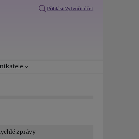
Přihlásit
Vytvořit účet
nikatele
ychlé zprávy