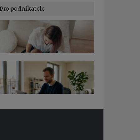
Pro podnikatele
a podnikání při rodičovské dovolené
edy pro OSSZ a zdravotní pojišťovny –
 ně v roce 2026