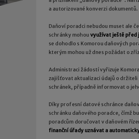
a autorizované konverzi dokumentů.
Daňoví poradci nebudou muset ale če
schránky mohou
využívat ještě před 
se dohodlo s Komorou daňových pora
kterým mohou už dnes požádat o zříz
Administraci žádostí vyřizuje Komo
zajišťovat aktualizaci údajů o držit
schránek, případně informovat o je
Díky profesní datové schránce daňov
schránku daňového poradce, čímž b
poradcům doručovat v daňovém řízení 
finanční úřady uznávat a automatick