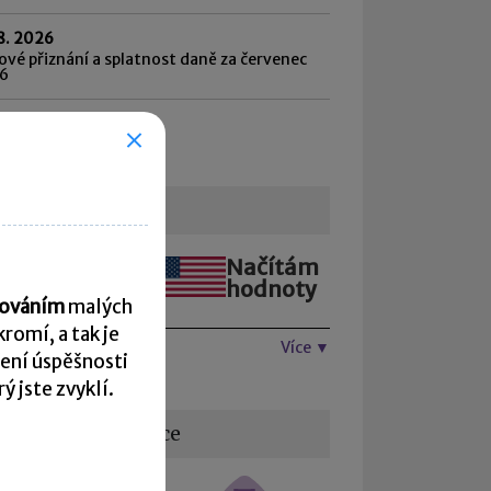
8. 2026
vé přiznání a splatnost daně za červenec
6
hled všech termínů ►
urzovní lístek
Načítám
Načítám
hodnoty
hodnoty
acováním
malých
romí, a tak je
Více ▼
ení úspěšnosti
 jste zvyklí.
žitečné informace