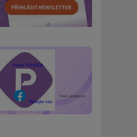
Portál POHODA
8 tisíc sledujících
Sledujte nás