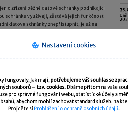
en o zřízení běžné datové schránky podnikající
25. 
Daňo
 schránku využívají, zůstává jejich funkčnost
202
adní datové schránky znepřístupnit, je už na
o schránek.
Pře
Nastavení cookies
K
y fungovaly, jak mají,
potřebujeme váš souhlas se zpr
ných souborů –
tzv. cookies.
Dbáme přitom na vaše souk
ze pro správné fungování webu, statistické účely a měř
tní poradna. Je vyhrazena pro vzájemnou komunikaci
bsahů, abychom mohli zachovat standard služeb, na který
Projděte si
Prohlášení o ochraně osobních údajů
.
U