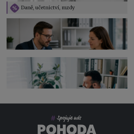
Vše o překážkách v práci na straně zaměstnavatele
Daně, učetnictví, mzdy
Výpověď ze zdravotních důvodů 2026 – průvodce pro
zaměstnavatele
Co pohlídat při přebírání účetnictví