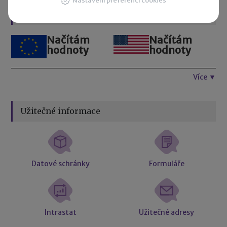
Nastavení preferencí cookies
Kurzovní lístek
Načítám
Načítám
hodnoty
hodnoty
Více ▼
Užitečné informace
Datové schránky
Formuláře
Intrastat
Užitečné adresy