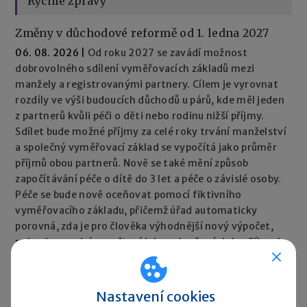
Rychlé zprávy
Změny v důchodové reformě od 1. ledna 2027
06. 08. 2026
|
Od roku 2027 se zavádí možnost
dobrovolného sdílení vyměřovacích základů mezi
manžely a registrovanými partnery. Cílem je vyrovnat
rozdíly ve výši budoucích důchodů u párů, kde měl jeden
z partnerů kvůli péči o děti nebo rodinu nižší příjmy.
Sdílet bude možné příjmy za celé roky trvání manželství
a společný vyměřovací základ se vypočítá jako průměr
příjmů obou partnerů. Nově se také mění způsob
započítávání péče o dítě do 3 let a péče o závislé osoby.
Péče se bude nově oceňovat pomocí fiktivního
vyměřovacího základu, přičemž úřad automaticky
porovná, zda je pro člověka výhodnější nový výpočet,
nebo dosavadní započtení jako vyloučené doby. Cílem je,
aby péče neměla negativní dopad na výši důchodu.
Rychlé zprávy ►
Nastavení cookies