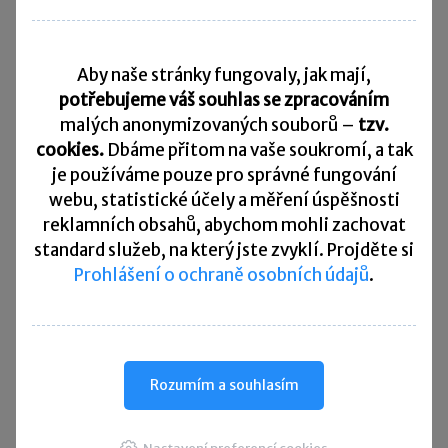
Daňový kalendář
Aby naše stránky fungovaly, jak mají,
10. 8. 2026
Splatnost daně za červen 2026
potřebujeme váš souhlas se zpracováním
malých anonymizovaných souborů –
tzv.
20. 8. 2026
cookies.
Dbáme přitom na vaše soukromí, a tak
Měsíční odvod úhrnu sražených záloh na daň z příjmů
fyzických osob ze závislé činnosti za červenec 2026
je
používáme pouze pro správné fungování
webu, statistické účely a měření úspěšnosti
20. 8. 2026
reklamních obsahů, abychom mohli zachovat
Splatnost paušální zálohy
standard služeb, na který jste zvyklí. Projděte si
Prohlášení o ochraně osobních údajů
.
24. 8. 2026
Splatnost daně za červen 2026 (pouze spotřební daň z lihu)
25. 8. 2026
Daňové přiznání a splatnost daně za červenec 2026
Rozumím a souhlasím
Přehled všech termínů ►