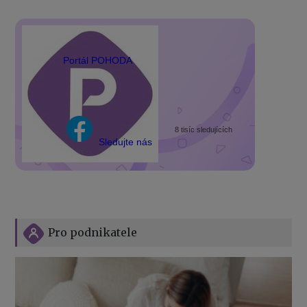
Portál POHODA
8 tisíc sledujících
Sledujte nás
Pro podnikatele