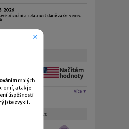
8. 2026
vé přiznání a splatnost daně za červenec
6
hled všech termínů ►
urzovní lístek
Načítám
Načítám
hodnoty
hodnoty
acováním
malých
romí, a tak je
Více ▼
ení úspěšnosti
 jste zvyklí.
žitečné informace