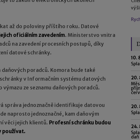
Cíl
výš
Ryc
kat až do poloviny příštího roku. Datové
jejich oficiálním zavedením
. Ministerstvo vnitra
D
dců na zavedení procesních postupů, díky
ení datové schránky.
10. 
Spl
ra daňových poradců. Komora bude také
20. 
eli schránky v Informačním systému datových
Měsí
ho výmazu ze seznamu daňových poradců.
příj
čer
á správa jednoznačně identifikuje datovou
20. 
Spla
ude naprosto jednoznačné, kam daňovým
věci jejich klientů.
Profesní schránku budou
24. 
y používat.
Spla
daň 