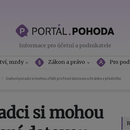
Informace pro účetní a podnikatele
tví, mzdy
Zákon a právo
Pro pod
Daňoví poradci si mohou zřídit profesní datovou schránku v předstihu
adci si mohou
R