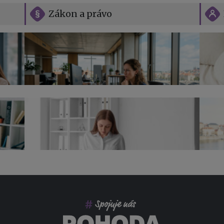
Zákon a právo
Vše o překážkách v práci na straně
zaměstnavatele
Jak n
Přehl
jak na