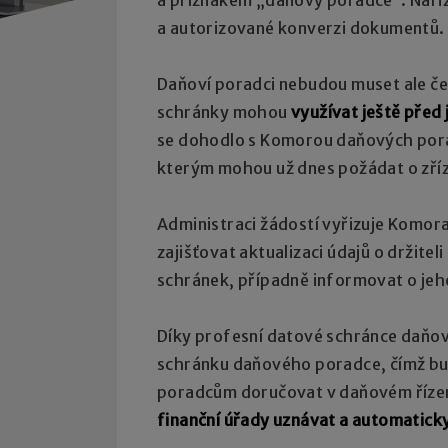
a autorizované konverzi dokumentů.
Daňoví poradci nebudou muset ale če
schránky mohou
využívat ještě před 
se dohodlo s Komorou daňových pora
kterým mohou už dnes požádat o zříz
Administraci žádostí vyřizuje Komo
zajišťovat aktualizaci údajů o držit
schránek, případně informovat o je
Díky profesní datové schránce daňov
schránku daňového poradce, čímž b
poradcům doručovat v daňovém řízení 
finanční úřady uznávat a automatick