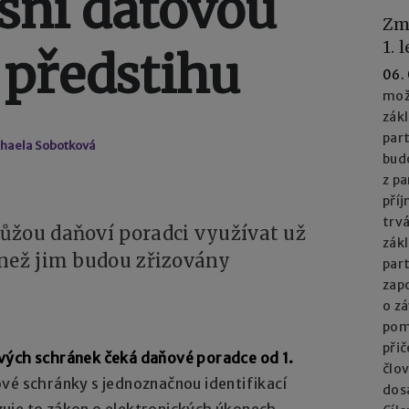
esní datovou
Zm
1. 
 předstihu
06.
mož
zák
part
chaela Sobotková
bud
z pa
příj
trv
ůžou daňoví poradci využívat už
zák
 než jim budou zřizovány
par
zapo
o z
pom
při
vých schránek čeká daňové poradce od 1.
člo
vé schránky s jednoznačnou identifikací
dos
uje to zákon o elektronických úkonech