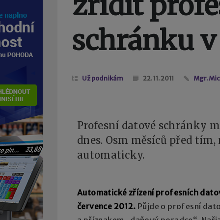
zřídit prof
schránku v
Už podnikám
22. 11. 2011
Mgr. Mi
Profesní datové schránky m
dnes. Osm měsíců před tím,
automaticky.
Automatické zřízení profesních dato
července 2012.
Půjde o profesní dato
a příznakem „daňový poradce“. Nařiz