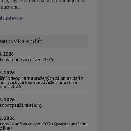
em je, aby péče neměla negativní dopad na
i důchodu.
hlé zprávy ►
aňový kalendář
8. 2026
atnost daně za červen 2026
8. 2026
ční odvod úhrnu sražených záloh na daň z
mů fyzických osob ze závislé činnosti za
venec 2026
8. 2026
tnost paušální zálohy
8. 2026
tnost daně za červen 2026 (pouze spotřební
z lihu)