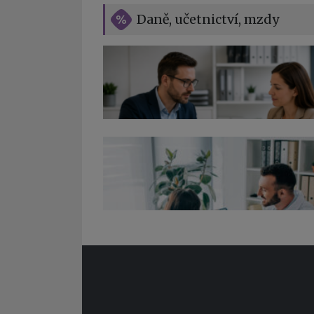
Daně, učetnictví, mzdy
Co pohlídat při přebírání účetnictví