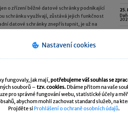
en o zřízení běžné datové schránky podnikající
25. 
Daňo
 schránku využívají, zůstává jejich funkčnost
202
adní datové schránky znepřístupnit, je už na
o schránek.
Pře
Nastavení cookies
K
y fungovaly, jak mají,
potřebujeme váš souhlas se zpr
ných souborů –
tzv. cookies.
Dbáme přitom na vaše souk
ze pro správné fungování webu, statistické účely a měř
tní poradna. Je vyhrazena pro vzájemnou komunikaci
bsahů, abychom mohli zachovat standard služeb, na který
Projděte si
Prohlášení o ochraně osobních údajů
.
U