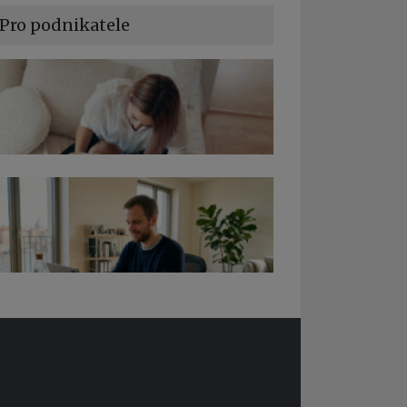
Pro podnikatele
a podnikání při rodičovské dovolené
edy pro OSSZ a zdravotní pojišťovny –
 ně v roce 2026