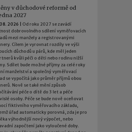
ěny v důchodové reformě od
ledna 2027
 08. 2026
|
Od roku 2027 se zavádí
nost dobrovolného sdílení vyměřovacích
ladů mezi manžely a registrovanými
nery. Cílem je vyrovnat rozdíly ve výši
oucích důchodů u párů, kde měl jeden
rtnerů kvůli péči o děti nebo rodinu nižší
my. Sdílet bude možné příjmy za celé roky
ání manželství a společný vyměřovací
lad se vypočítá jako průměr příjmů obou
tnerů. Nově se také mění způsob
čítávání péče o dítě do 3 let a péče
ávislé osoby. Péče se bude nově oceňovat
ocí fiktivního vyměřovacího základu,
čemž úřad automaticky porovná, zda je pro
věka výhodnější nový výpočet, nebo
avadní započtení jako vyloučené doby.