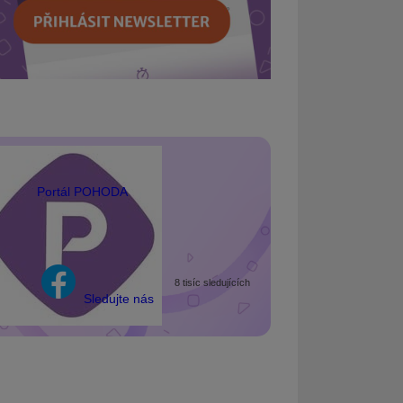
Portál POHODA
8 tisíc sledujících
Sledujte nás