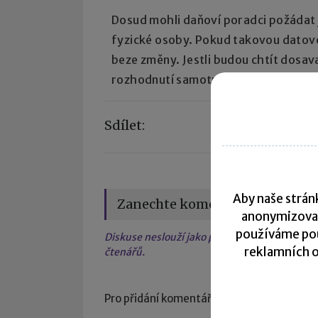
Dosud mohli daňoví poradci požádat j
fyzické osoby. Pokud takovou datovou
beze změny. Jestli budou chtít dosav
rozhodnutí samotných držitelů těcht
Sdílet:
Aby naše stránk
Zanechte komentář
anonymizova
používáme pou
Diskuse neslouží jako právní, daňová či úče
reklamních o
čtenářů.
Pro přidání komentáře se
přihlaste
.