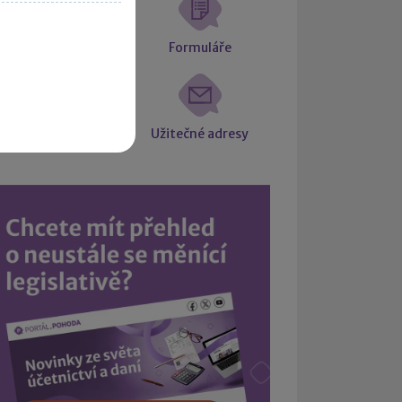
atové schránky
Formuláře
Intrastat
Užitečné adresy