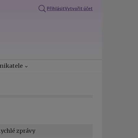
Přihlásit
Vytvořit účet
nikatele
ychlé zprávy