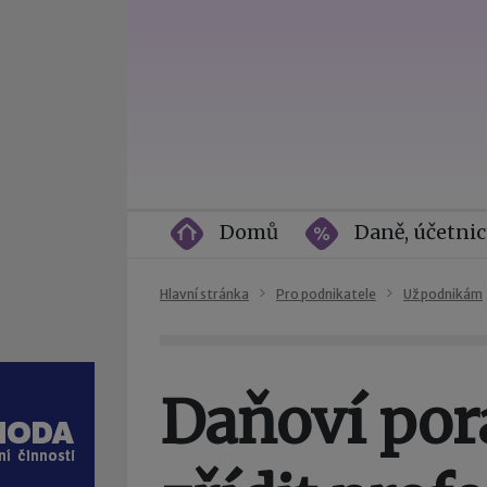
Domů
Daně, účetnic
Hlavní stránka
Pro podnikatele
Už podnikám
Daňoví por