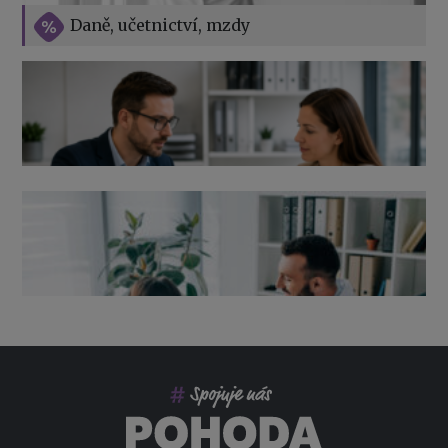
Vše o překážkách v práci na straně zaměstnavatele
Daně, učetnictví, mzdy
Výpověď ze zdravotních důvodů 2026 – průvodce pro
zaměstnavatele
Co pohlídat při přebírání účetnictví