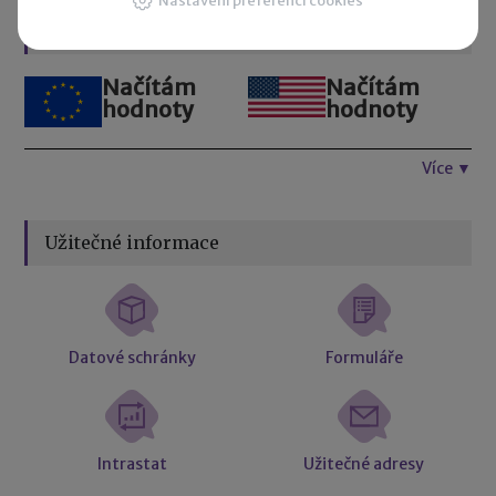
Nastavení preferencí cookies
Kurzovní lístek
Načítám
Načítám
hodnoty
hodnoty
Více ▼
Užitečné informace
Datové schránky
Formuláře
Intrastat
Užitečné adresy