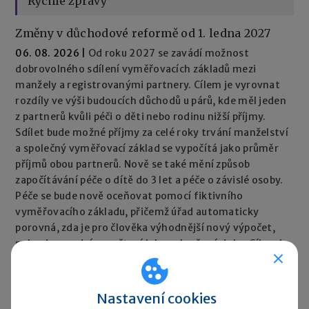
Rychlé zprávy
Změny v důchodové reformě od 1. ledna 2027
06. 08. 2026
|
Od roku 2027 se zavádí možnost
dobrovolného sdílení vyměřovacích základů mezi
manžely a registrovanými partnery. Cílem je vyrovnat
rozdíly ve výši budoucích důchodů u párů, kde měl jeden
z partnerů kvůli péči o děti nebo rodinu nižší příjmy.
Sdílet bude možné příjmy za celé roky trvání manželství
a společný vyměřovací základ se vypočítá jako průměr
příjmů obou partnerů. Nově se také mění způsob
započítávání péče o dítě do 3 let a péče o závislé osoby.
Péče se bude nově oceňovat pomocí fiktivního
vyměřovacího základu, přičemž úřad automaticky
porovná, zda je pro člověka výhodnější nový výpočet,
nebo dosavadní započtení jako vyloučené doby. Cílem je,
aby péče neměla negativní dopad na výši důchodu.
Rychlé zprávy ►
Nastavení cookies