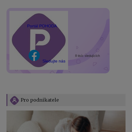
Portál POHODA
8 tisíc sledujících
Sledujte nás
Pro podnikatele