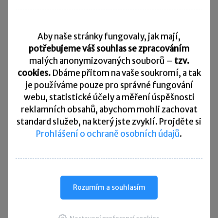
Daňový kalendář
Aby naše stránky fungovaly, jak mají,
10. 8. 2026
Splatnost daně za červen 2026
potřebujeme váš souhlas se zpracováním
malých anonymizovaných souborů –
tzv.
20. 8. 2026
cookies.
Dbáme přitom na vaše soukromí, a tak
Měsíční odvod úhrnu sražených záloh na daň z příjmů
fyzických osob ze závislé činnosti za červenec 2026
je
používáme pouze pro správné fungování
webu, statistické účely a měření úspěšnosti
20. 8. 2026
reklamních obsahů, abychom mohli zachovat
Splatnost paušální zálohy
standard služeb, na který jste zvyklí. Projděte si
Prohlášení o ochraně osobních údajů
.
24. 8. 2026
Splatnost daně za červen 2026 (pouze spotřební daň z lihu)
25. 8. 2026
Daňové přiznání a splatnost daně za červenec 2026
Rozumím a souhlasím
Přehled všech termínů ►