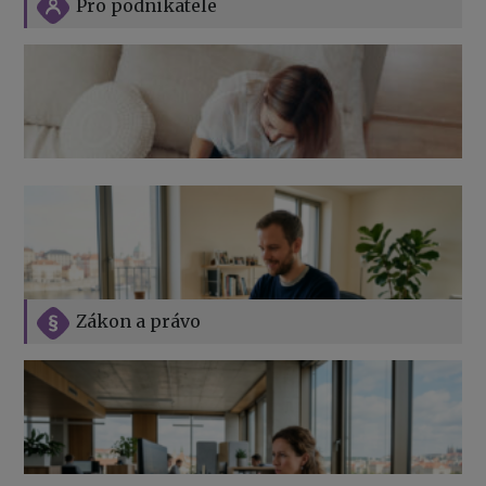
Pro podnikatele
Zákon a právo
Jak na podnikání při rodičovské dovolené
Přehledy pro OSSZ a zdravotní pojišťovny – jak na ně
v roce 2026