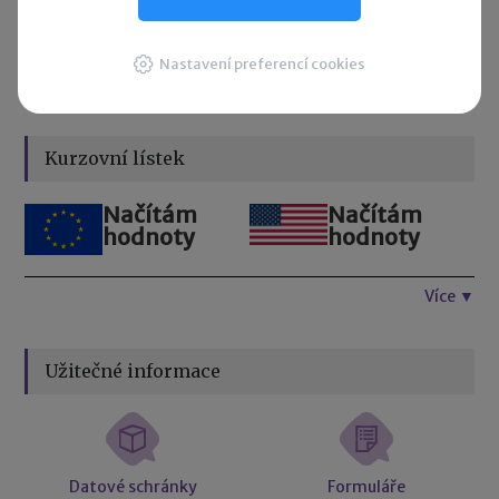
25. 8. 2026
Daňové přiznání a splatnost daně za červenec 2026
Nastavení preferencí cookies
Přehled všech termínů ►
Kurzovní lístek
Načítám
Načítám
hodnoty
hodnoty
Více ▼
Užitečné informace
Datové schránky
Formuláře