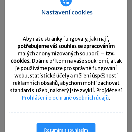
Pravidla vycházejí ze zákona o správě voleb
Nastavení cookies
a souvisejících předpisů.
Rychlé zprávy ►
Aby naše stránky fungovaly, jak mají,
Daňový kalendář
potřebujeme váš souhlas se zpracováním
malých anonymizovaných souborů –
tzv.
10. 8. 2026
cookies.
Dbáme přitom na vaše soukromí, a tak
Splatnost daně za červen 2026
je
používáme pouze pro správné fungování
20. 8. 2026
webu, statistické účely a měření úspěšnosti
Měsíční odvod úhrnu sražených záloh na daň z příjmů
reklamních obsahů, abychom mohli zachovat
fyzických osob ze závislé činnosti za červenec 2026
standard služeb, na který jste zvyklí. Projděte si
Prohlášení o ochraně osobních údajů
.
20. 8. 2026
Splatnost paušální zálohy
24. 8. 2026
Splatnost daně za červen 2026 (pouze spotřební daň z lihu)
Rozumím a souhlasím