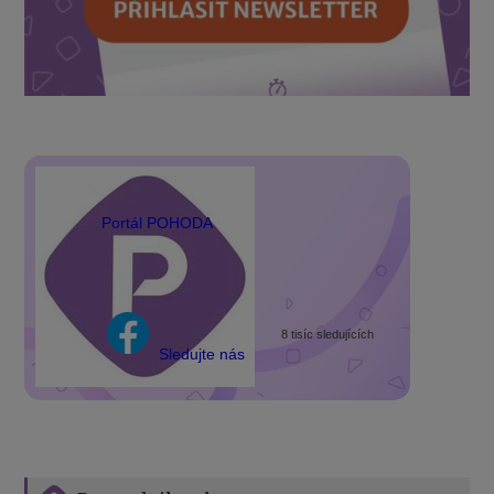
Portál POHODA
8 tisíc sledujících
Sledujte nás