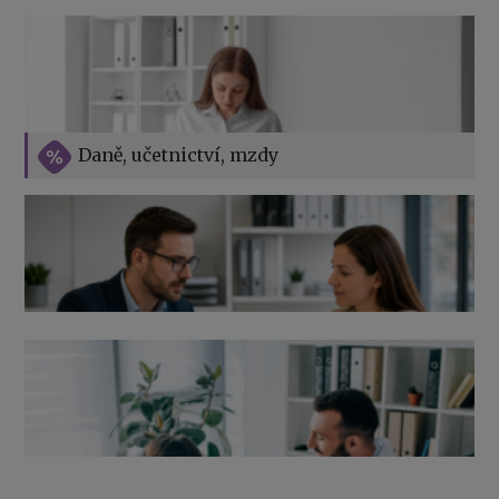
Vše o překážkách v práci na straně zaměstnavatele
Daně, učetnictví, mzdy
Výpověď ze zdravotních důvodů 2026 – průvodce pro
zaměstnavatele