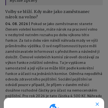
Rychlé zprávy
Volby se blíží. Kdy máte jako zaměstnanec
nárok na volno?
04. 08. 2026
|
Pokud se jako zaměstnanec stanete
členem volební komise, máte nárok na pracovní volno
v nezbytně nutném rozsahu po dobu výkonu této
funkce. Za tuto dobu vám náleží náhrada mzdy ve výši
průměrného výdělku. O své nepřítomnosti byste měli
zaměstnavatele informovat s předstihem a následně ji
doložit. Členové volebních komisí zároveň dostávají za
výkon funkce zvláštní odměnu. Ta je vyplácena
samostatně a její výše se může lišit podle konkrétní
funkce a účasti na jednáních komise. Odměna nepodléhá
odvodu zdravotního pojištění. Sociální pojištění se
odvádí pouze v případě, že příjem v daném měsíci
dosáhne rozhodné částky pro účast na nemocenském
pojištění. Pro rok 2026 je tato částka 4 500 Kč. Náhradu
mzdy vyplácí zaměstnavatel, který může za
stanovených podmínek požádat o její refundaci.