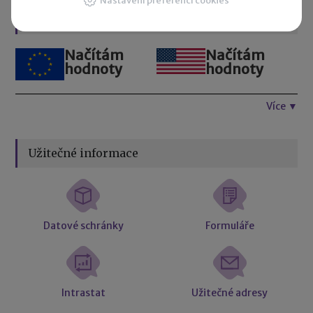
Nastavení preferencí cookies
Kurzovní lístek
Načítám
Načítám
hodnoty
hodnoty
Více ▼
Užitečné informace
Datové schránky
Formuláře
Intrastat
Užitečné adresy