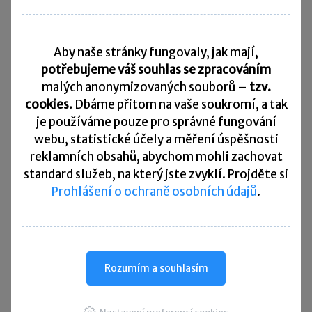
Daňový kalendář
Aby naše stránky fungovaly, jak mají,
10. 8. 2026
Splatnost daně za červen 2026
potřebujeme váš souhlas se zpracováním
malých anonymizovaných souborů –
tzv.
20. 8. 2026
cookies.
Dbáme přitom na vaše soukromí, a tak
Měsíční odvod úhrnu sražených záloh na daň z příjmů
fyzických osob ze závislé činnosti za červenec 2026
je
používáme pouze pro správné fungování
webu, statistické účely a měření úspěšnosti
20. 8. 2026
reklamních obsahů, abychom mohli zachovat
Splatnost paušální zálohy
standard služeb, na který jste zvyklí. Projděte si
Prohlášení o ochraně osobních údajů
.
24. 8. 2026
Splatnost daně za červen 2026 (pouze spotřební daň z lihu)
25. 8. 2026
Daňové přiznání a splatnost daně za červenec 2026
Rozumím a souhlasím
Přehled všech termínů ►