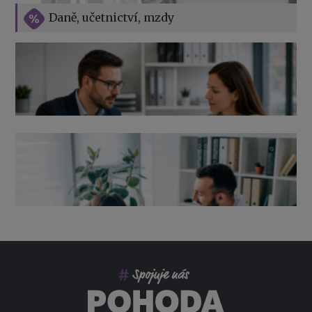
Vše o překážkách v práci na straně zaměstnavatele
Daně, učetnictví, mzdy
Výpověď ze zdravotních důvodů 2026 – průvodce pro
zaměstnavatele
Co pohlídat při přebírání účetnictví