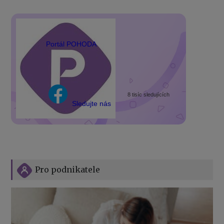
Portál POHODA
8 tisíc sledujících
Sledujte nás
Pro podnikatele