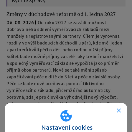
Rychlé zprávy
Změny v důchodové reformě od 1. ledna 2027
06. 08. 2026
|
Od roku 2027 se zavádí možnost
dobrovolného sdílení vyměřovacích základů mezi
manžely a registrovanými partnery. Cílem je vyrovnat
rozdíly ve výši budoucích důchodů u párů, kde měl jeden
z partnerů kvůli péči o děti nebo rodinu nižší příjmy.
Sdílet bude možné příjmy za celé roky trvání manželství
a společný vyměřovací základ se vypočítá jako průměr
příjmů obou partnerů. Nově se také mění způsob
započítávání péče o dítě do 3 let a péče o závislé osoby.
Péče se bude nově oceňovat pomocí fiktivního
vyměřovacího základu, přičemž úřad automaticky
porovná, zda je pro člověka výhodnější nový výpočet,
nebo dosavadní započtení jako vyloučené doby. Cílem je,
aby péče neměla negativní dopad na výši důchodu.
Rychlé zprávy ►
Nastavení cookies