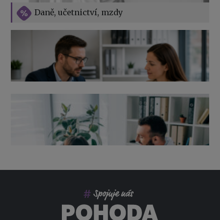
Vše o překážkách v práci na straně zaměstnavatele
Daně, učetnictví, mzdy
Výpověď ze zdravotních důvodů 2026 – průvodce pro
zaměstnavatele
Co pohlídat při přebírání účetnictví