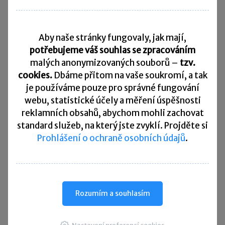
Daňový kalendář
Aby naše stránky fungovaly, jak mají,
10. 8. 2026
Splatnost daně za červen 2026
potřebujeme váš souhlas se zpracováním
malých anonymizovaných souborů –
tzv.
20. 8. 2026
cookies.
Dbáme přitom na vaše soukromí, a tak
Měsíční odvod úhrnu sražených záloh na daň z příjmů
fyzických osob ze závislé činnosti za červenec 2026
je
používáme pouze pro správné fungování
webu, statistické účely a měření úspěšnosti
20. 8. 2026
reklamních obsahů, abychom mohli zachovat
Splatnost paušální zálohy
standard služeb, na který jste zvyklí. Projděte si
Prohlášení o ochraně osobních údajů
.
24. 8. 2026
Splatnost daně za červen 2026 (pouze spotřební daň z lihu)
25. 8. 2026
Daňové přiznání a splatnost daně za červenec 2026
Rozumím a souhlasím
Přehled všech termínů ►