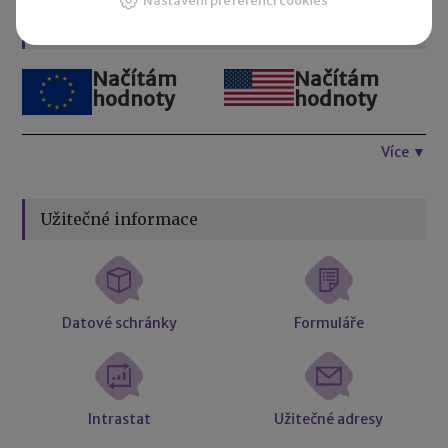
Nastavení preferencí cookies
Kurzovní lístek
Načítám
Načítám
hodnoty
hodnoty
Více ▼
Užitečné informace
Datové schránky
Formuláře
Intrastat
Užitečné adresy