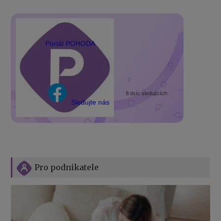
Portál POHODA
8 tisíc sledujících
Sledujte nás
Pro podnikatele