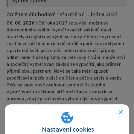
Rychlé zprávy
Změny v důchodové reformě od 1. ledna 2027
06. 08. 2026
|
Od roku 2027 se zavádí možnost
dobrovolného sdílení vyměřovacích základů mezi
manžely a registrovanými partnery. Cílem je vyrovnat
rozdíly ve výši budoucích důchodů u párů, kde měl jeden
z partnerů kvůli péči o děti nebo rodinu nižší příjmy.
Sdílet bude možné příjmy za celé roky trvání manželství
a společný vyměřovací základ se vypočítá jako průměr
příjmů obou partnerů. Nově se také mění způsob
započítávání péče o dítě do 3 let a péče o závislé osoby.
Péče se bude nově oceňovat pomocí fiktivního
vyměřovacího základu, přičemž úřad automaticky
porovná, zda je pro člověka výhodnější nový výpočet,
nebo dosavadní započtení jako vyloučené doby. Cílem je,
aby péče neměla negativní dopad na výši důchodu.
Rychlé zprávy ►
Nastavení cookies