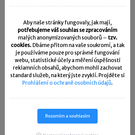
Daňový kalendář
Aby naše stránky fungovaly, jak mají,
10. 8. 2026
Splatnost daně za červen 2026
potřebujeme váš souhlas se zpracováním
malých anonymizovaných souborů –
tzv.
20. 8. 2026
cookies.
Dbáme přitom na vaše soukromí, a tak
Měsíční odvod úhrnu sražených záloh na daň z příjmů
fyzických osob ze závislé činnosti za červenec 2026
je
používáme pouze pro správné fungování
webu, statistické účely a měření úspěšnosti
20. 8. 2026
reklamních obsahů, abychom mohli zachovat
Splatnost paušální zálohy
standard služeb, na který jste zvyklí. Projděte si
Prohlášení o ochraně osobních údajů
.
24. 8. 2026
Splatnost daně za červen 2026 (pouze spotřební daň z lihu)
25. 8. 2026
Daňové přiznání a splatnost daně za červenec 2026
Rozumím a souhlasím
Přehled všech termínů ►