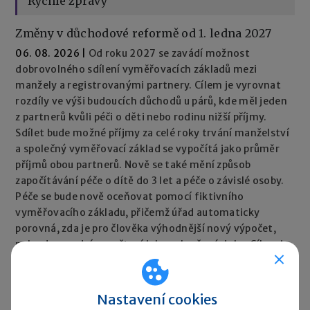
Rychlé zprávy
Změny v důchodové reformě od 1. ledna 2027
06. 08. 2026
|
Od roku 2027 se zavádí možnost
dobrovolného sdílení vyměřovacích základů mezi
manžely a registrovanými partnery. Cílem je vyrovnat
rozdíly ve výši budoucích důchodů u párů, kde měl jeden
z partnerů kvůli péči o děti nebo rodinu nižší příjmy.
Sdílet bude možné příjmy za celé roky trvání manželství
a společný vyměřovací základ se vypočítá jako průměr
příjmů obou partnerů. Nově se také mění způsob
započítávání péče o dítě do 3 let a péče o závislé osoby.
Péče se bude nově oceňovat pomocí fiktivního
vyměřovacího základu, přičemž úřad automaticky
porovná, zda je pro člověka výhodnější nový výpočet,
nebo dosavadní započtení jako vyloučené doby. Cílem je,
aby péče neměla negativní dopad na výši důchodu.
Rychlé zprávy ►
Nastavení cookies