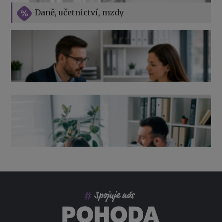
Vše o překážkách v práci na straně zaměstnavatele
Daně, učetnictví, mzdy
Výpověď ze zdravotních důvodů 2026 – průvodce pro
zaměstnavatele
Co pohlídat při přebírání účetnictví