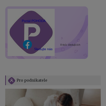
Portál POHODA
8 tisíc sledujících
Sledujte nás
Pro podnikatele