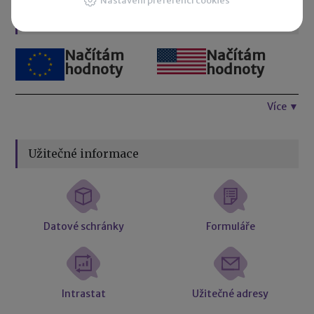
Nastavení preferencí cookies
Kurzovní lístek
Načítám
Načítám
hodnoty
hodnoty
Více ▼
Užitečné informace
Datové schránky
Formuláře
Intrastat
Užitečné adresy