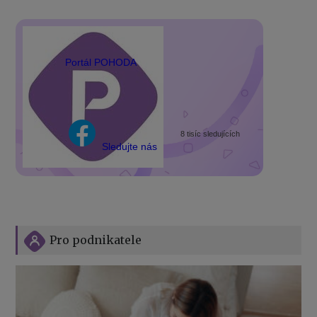
Portál POHODA
8 tisíc sledujících
Sledujte nás
Pro podnikatele