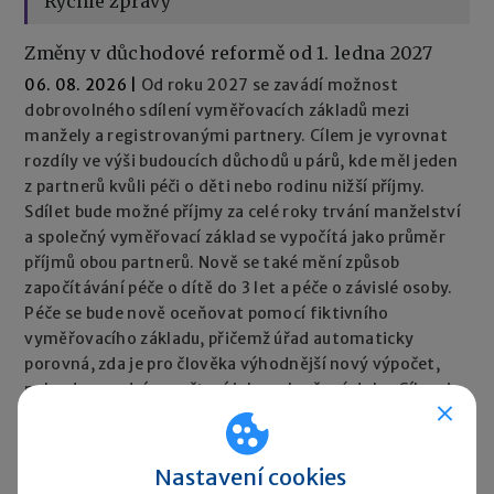
Rychlé zprávy
Změny v důchodové reformě od 1. ledna 2027
06. 08. 2026
|
Od roku 2027 se zavádí možnost
dobrovolného sdílení vyměřovacích základů mezi
manžely a registrovanými partnery. Cílem je vyrovnat
rozdíly ve výši budoucích důchodů u párů, kde měl jeden
z partnerů kvůli péči o děti nebo rodinu nižší příjmy.
Sdílet bude možné příjmy za celé roky trvání manželství
a společný vyměřovací základ se vypočítá jako průměr
příjmů obou partnerů. Nově se také mění způsob
započítávání péče o dítě do 3 let a péče o závislé osoby.
Péče se bude nově oceňovat pomocí fiktivního
vyměřovacího základu, přičemž úřad automaticky
porovná, zda je pro člověka výhodnější nový výpočet,
nebo dosavadní započtení jako vyloučené doby. Cílem je,
aby péče neměla negativní dopad na výši důchodu.
Rychlé zprávy ►
Nastavení cookies