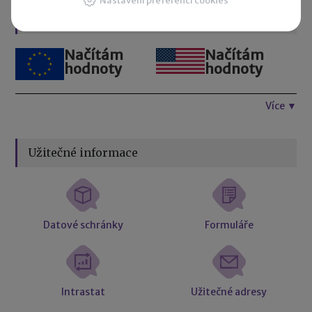
Nastavení preferencí cookies
Kurzovní lístek
Načítám
Načítám
hodnoty
hodnoty
Více ▼
Užitečné informace
Datové schránky
Formuláře
Intrastat
Užitečné adresy