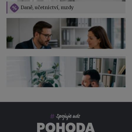
Vše o překážkách v práci na straně zaměstnavatele
Daně, učetnictví, mzdy
Výpověď ze zdravotních důvodů 2026 – průvodce pro
zaměstnavatele
Co pohlídat při přebírání účetnictví