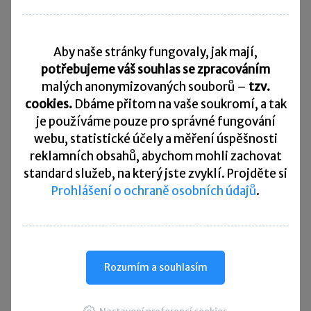
Daňový kalendář
Aby naše stránky fungovaly, jak mají,
10. 8. 2026
Splatnost daně za červen 2026
potřebujeme váš souhlas se zpracováním
malých anonymizovaných souborů –
tzv.
20. 8. 2026
cookies.
Dbáme přitom na vaše soukromí, a tak
Měsíční odvod úhrnu sražených záloh na daň z příjmů
fyzických osob ze závislé činnosti za červenec 2026
je
používáme pouze pro správné fungování
webu, statistické účely a měření úspěšnosti
20. 8. 2026
reklamních obsahů, abychom mohli zachovat
Splatnost paušální zálohy
standard služeb, na který jste zvyklí. Projděte si
Prohlášení o ochraně osobních údajů
.
24. 8. 2026
Splatnost daně za červen 2026 (pouze spotřební daň z lihu)
25. 8. 2026
Daňové přiznání a splatnost daně za červenec 2026
Rozumím a souhlasím
Přehled všech termínů ►